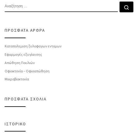
ΑΝΑΖΉΤΗΣΗ
Αν
ΠΡΌΣΦΑΤΑ ΆΡΘΡΑ
Καταπολεμιση ξυλοφαγων εντομων
Εφαρμογές εξυγίανσης
Απώθηση Πουλιών
Οφιοκτονία – Οφιοαπώθηση
Μικροβιοκτονία
ΠΡΌΣΦΑΤΑ ΣΧΌΛΙΑ
ΙΣΤΟΡΙΚΌ