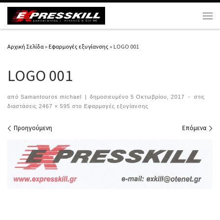
Μετάβαση στο περιεχόμενο
Μεν
Αρχική Σελίδα
»
Εφαρμογές εξυγίανσης
»
LOGO 001
LOGO 001
από
Samantouros michael
|
δημοσιευμένο
5 Οκτωβρίου, 2017
-
στις
διαστάσεις
2467 × 595
στο
Εφαρμογές εξυγίανσης
Περιήγηση εικόνων
Προηγούμενη
Επόμενα