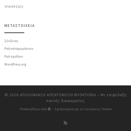
ΥΠΗΡΕΣΊΕΣ
ΜΕΤΑΣΤΟΙΧΕΊΑ
Σύνδεση
Ροή καταχωρίσεων
Ροή σχολίων
WordPress.org
© 2026
ΑΠΟΛΥΜΑΝΣΗ ΑΠΕΝΤΟΜΩΣΗ ΜΥΟΚΤΟΝΙΑ
– Με επιφύλαξη
παντός δικαιώματος
Υλοποιήθηκε από
– Σχεδιασμένο με το
Customizr theme