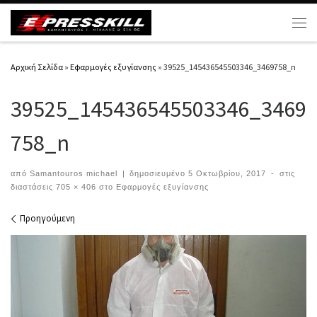
Μετάβαση στο περιεχόμενο
Μεν
Αρχική Σελίδα
»
Εφαρμογές εξυγίανσης
»
39525_145436545503346_3469758_n
39525_145436545503346_3469
758_n
από
Samantouros michael
|
δημοσιευμένο
5 Οκτωβρίου, 2017
-
στις
διαστάσεις
705 × 406
στο
Εφαρμογές εξυγίανσης
Περιήγηση εικόνων
Προηγούμενη