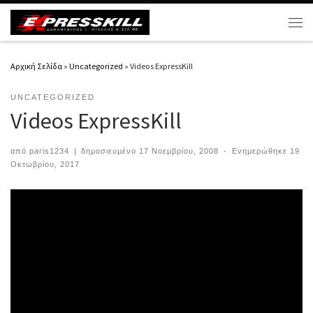
Μετάβαση στο περιεχόμενο
Μεν
Αρχική Σελίδα
»
Uncategorized
»
Videos ExpressKill
UNCATEGORIZED
Videos ExpressKill
από
paris1234
|
δημοσιευμένο
17 Νοεμβρίου, 2008
-
Ενημερώθηκε
19
Οκτωβρίου, 2017