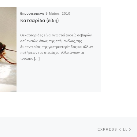
δημοσιευμένο
9 Μαΐου, 2010
Κατσαρίδα (είδη)
Οι κατσαρίδες είναι γνωστοί φορείς σοβαρών
ασθενειών, όπως, της σαλμονέλας, της
δυσεντερίας, της γαστρεντερίτιδας και άλλων
παθήσεων του στομάχου. Αλλοιώνουν τα
τρόφιμα […]
Επ
EXPRESS KILL