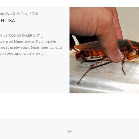
ιευμένο
3 Μαΐου, 2010
ΗΤΙΚΑ
 Κωδ:ΕΧ22-34 SNAKE OUT _
θητικά Μπαστούνια Είναι το μόνο
κό ερπετών χώρις δηλητήριο που δρά
ρικό συστημα των φιδίων […]
ΠΊΣΩ ΣΤΗΝ ΛΊΣΤΑ ΆΡΘΡΩΝ