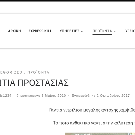
ΑΡΧΙΚΉ
EXPRESS KILL
ΥΠΗΡΕΣΊΕΣ
ΠΡΟΪΌΝΤΑ
ΥΓΕΙ
TEGORIZED
ΠΡΟΪΌΝΤΑ
ΝΤΙΑ ΠΡΟΣΤΑΣΙΑΣ
…
is1234
|
δημοσιευμένο
3 Μαΐου, 2010
-
Ενημερώθηκε
2 Οκτωβρίου, 2017
Γαντια νιτριλιου μεγαλης αντοχης ,αμφιδ
Το ποιο ανθεκτικο γαντι στην καλυτερη 