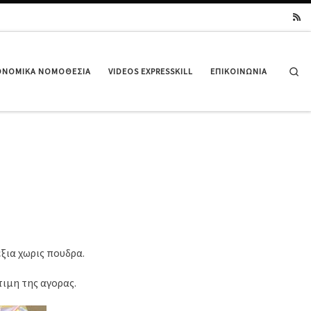
Se
ΟΝΟΜΙΚΆ ΝΟΜΟΘΕΣΊΑ
VIDEOS EXPRESSKILL
ΕΠΙΚΟΙΝΩΝΊΑ
εξια χωρις πουδρα.
τιμη της αγορας.