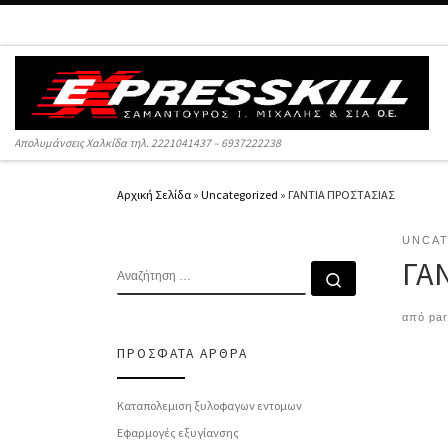
Μετάβαση στο περιεχόμενο
Απολυμάνσεις Χαλκίδα τηλ. 2221041437 – 6937222238
Αρχική Σελίδα
»
Uncategorized
»
ΓΑΝΤΙΑ ΠΡΟΣΤΑΣΙΑΣ
UNCA
ΓΑ
ΑΝΑΖΉΤΗΣΗ
Αναζήτηση 
από
par
ΠΡΌΣΦΑΤΑ ΆΡΘΡΑ
Καταπολεμιση ξυλοφαγων εντομων
Εφαρμογές εξυγίανσης