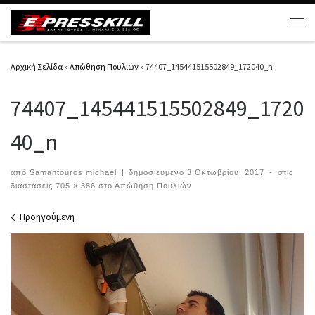
Μετάβαση στο περιεχόμενο
Μεν
Αρχική Σελίδα
»
Απώθηση Πουλιών
»
74407_145441515502849_172040_n
74407_145441515502849_1720
40_n
από
Samantouros michael
|
δημοσιευμένο
3 Οκτωβρίου, 2017
-
στις
διαστάσεις
705 × 386
στο
Απώθηση Πουλιών
Περιήγηση εικόνων
Προηγούμενη