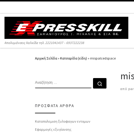
Μετάβαση στο περιεχόμενο
Απολυμάνσεις Χαλκίδα τηλ. 2221041437 – 6937222238
Αρχική Σελίδα
»
Κατσαρίδα (είδη)
»
mispalcedspace
mi
ΑΝΑΖΉΤΗΣΗ
Αναζήτηση 
από
par
Περ
ΠΡΌΣΦΑΤΑ ΆΡΘΡΑ
Καταπολεμιση ξυλοφαγων εντομων
Εφαρμογές εξυγίανσης