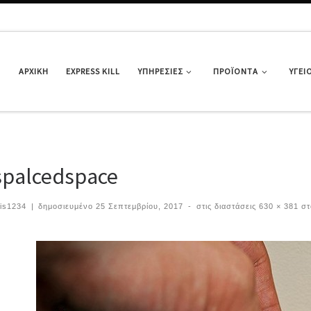
ΑΡΧΙΚΉ
EXPRESS KILL
ΥΠΗΡΕΣΊΕΣ
ΠΡΟΪΌΝΤΑ
ΥΓΕΙ
spalcedspace
…
is1234
|
δημοσιευμένο
25 Σεπτεμβρίου, 2017
-
στις διαστάσεις
630 × 381
στ
ιήγηση εικόνων