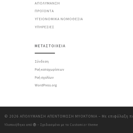
ΑΠΟΛΎΜΑΝΣΗ
ΠΡΟΪΌΝΤΑ
ΥΓΕΙΟΝΟΜΙΚΆ ΝΟΜΟΘΕΣΊΑ
ΥΠΗΡΕΣΊΕΣ
ΜΕΤΑΣΤΟΙΧΕΊΑ
Σύνδεση
Ροή καταχωρίσεων
Ροή σχολίων
WordPress.org
© 2026
ΑΠΟΛΥΜΑΝΣΗ ΑΠΕΝΤΟΜΩΣΗ ΜΥΟΚΤΟΝΙΑ
– Με επιφύλαξη π
Υλοποιήθηκε από
– Σχεδιασμένο με το
Customizr theme