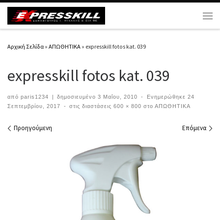
Μετάβαση στο περιεχόμενο
Μεν
Αρχική Σελίδα
»
ΑΠΩΘΗΤΙΚΑ
»
expresskill fotos kat. 039
expresskill fotos kat. 039
από
paris1234
|
δημοσιευμένο
3 Μαΐου, 2010
-
Ενημερώθηκε
24
Σεπτεμβρίου, 2017
-
στις διαστάσεις
600 × 800
στο
ΑΠΩΘΗΤΙΚΑ
Περιήγηση εικόνων
Προηγούμενη
Επόμενα