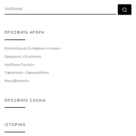
ΑΝΑΖΉΤΗΣΗ
Αν
ΠΡΌΣΦΑΤΑ ΆΡΘΡΑ
Καταπολεμιση ξυλοφαγων εντομων
Εφαρμογές εξυγίανσης
Απώθηση Πουλιών
Οφιοκτονία – Οφιοαπώθηση
Μικροβιοκτονία
ΠΡΌΣΦΑΤΑ ΣΧΌΛΙΑ
ΙΣΤΟΡΙΚΌ