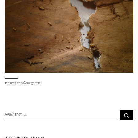
τερμιτες σε ρολους χαρτιου
ΑΝΑΖΉΤΗΣΗ
Αν