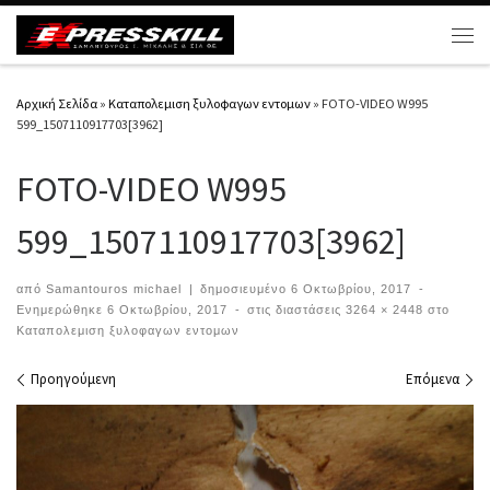
Μετάβαση στο περιεχόμενο
Μεν
Αρχική Σελίδα
»
Καταπολεμιση ξυλοφαγων εντομων
»
FOTO-VIDEO W995
599_1507110917703[3962]
FOTO-VIDEO W995
599_1507110917703[3962]
από
Samantouros michael
|
δημοσιευμένο
6 Οκτωβρίου, 2017
-
Ενημερώθηκε
6 Οκτωβρίου, 2017
-
στις διαστάσεις
3264 × 2448
στο
Καταπολεμιση ξυλοφαγων εντομων
Περιήγηση εικόνων
Προηγούμενη
Επόμενα