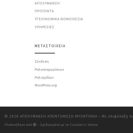
ΑΠΟΛΎΜΑΝΣΗ
ΠΡΟΪΌΝΤΑ
ΥΓΕΙΟΝΟΜΙΚΆ ΝΟΜΟΘΕΣΊΑ
ΥΠΗΡΕΣΊΕΣ
ΜΕΤΑΣΤΟΙΧΕΊΑ
Σύνδεση
Ροή καταχωρίσεων
Ροή σχολίων
WordPress.org
© 2026
ΑΠΟΛΥΜΑΝΣΗ ΑΠΕΝΤΟΜΩΣΗ ΜΥΟΚΤΟΝΙΑ
– Με επιφύλαξη π
Υλοποιήθηκε από
– Σχεδιασμένο με το
Customizr theme