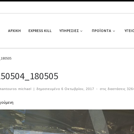
ΑΡΧΙΚΉ
EXPRESS KILL
ΥΠΗΡΕΣΊΕΣ
ΠΡΟΪΌΝΤΑ
ΥΓΕΙ
_180505
150504_180505
…
mantouros michael
|
δημοσιευμένο
6 Οκτωβρίου, 2017
-
στις διαστάσεις
3264
ιήγηση εικόνων
γούμενη